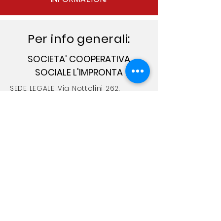
Per info generali:
SOCIETA' COOPERATIVA
SOCIALE L'IMPRONTA
SEDE LEGALE: Via Nottolini 262,
S.Concordio, 55100 Lucca
SEDE AMMINISTRATIVA: Via E. Mattei
293/F
TELEFONO
+39 0583 432222
MAIL
coopimpronta@virgilio.it
improntacoop@gmail.com