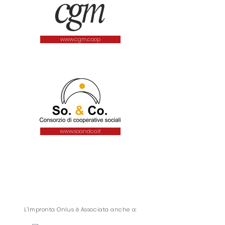
www.cgm.coop
www.soandco.it
L'Impronta Onlus è Associata anche a: