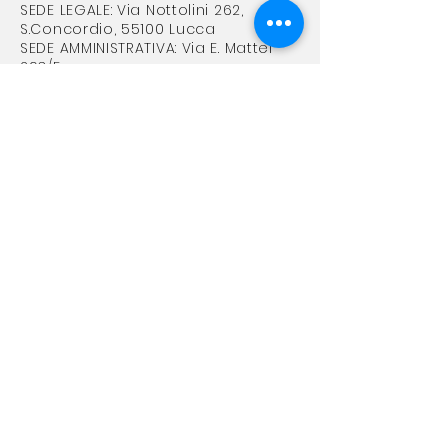
SEDE LEGALE: Via Nottolini 262,
S.Concordio, 55100 Lucca
SEDE AMMINISTRATIVA: Via E. Mattei
293/F
TELEFONO
+39 0583 432222
MAIL
coopimpronta@virgilio.it
improntacoop@gmail.com